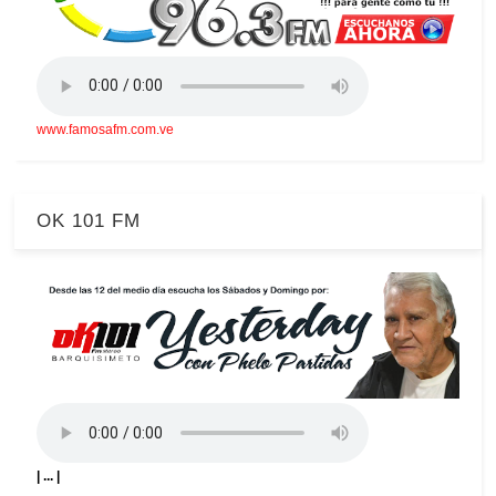
www.famosafm.com.ve
OK 101 FM
| ... |