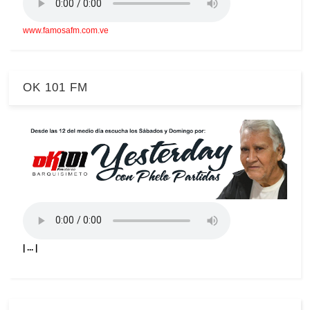
www.famosafm.com.ve
OK 101 FM
| ... |