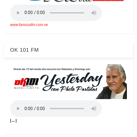
www.famosafm.com.ve
OK 101 FM
| ... |