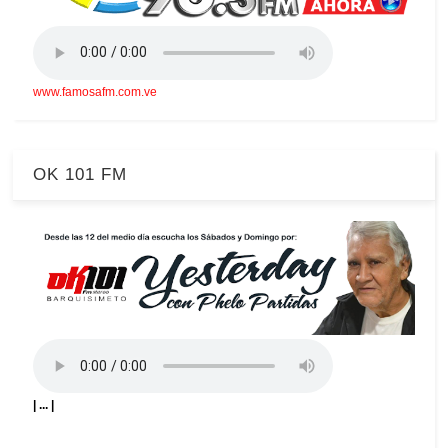
www.famosafm.com.ve
OK 101 FM
| ... |