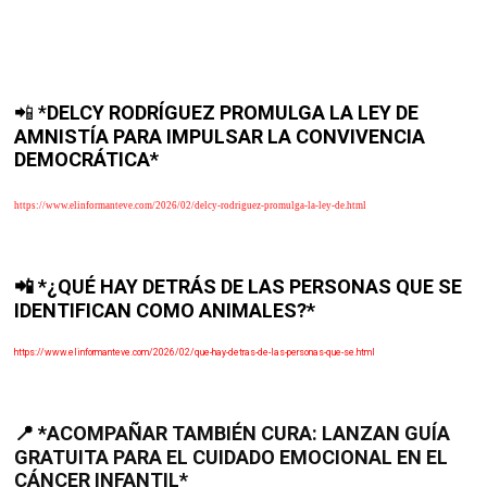
*
DELCY RODRÍGUEZ PROMULGA LA LEY DE
📲
AMNISTÍA PARA IMPULSAR LA CONVIVENCIA
DEMOCRÁTICA*
https://www.elinformanteve.com/2026/02/delcy-rodriguez-promulga-la-ley-de.html
*¿QUÉ HAY DETRÁS DE LAS PERSONAS QUE SE
📲
IDENTIFICAN COMO ANIMALES?*
https://www.elinformanteve.com/2026/02/que-hay-detras-de-las-personas-que-se.html
*
ACOMPAÑAR TAMBIÉN CURA: LANZAN GUÍA
📍
GRATUITA PARA EL CUIDADO EMOCIONAL EN EL
CÁNCER INFANTIL*