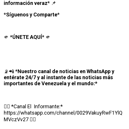
información veraz
*
📌
*
Síguenos y Comparte
*
*
ÚNETE AQUÍ
*
🫵
🫵
📡📲 *
Nuestro canal de noticias en WhatsApp y
entérate 24/7 y al instante de las noticias más
importantes de Venezuela y el mundo:*
👉🏽 *Canal El Informante:*
https://whatsapp.com/channel/0029VakuyRwF1YlQ
MVczVv27 👈🏽