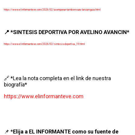
https://www.elinformanteve.com/2026/02/acompanar-tambien-cura-lanzan-guia.html
*SINTESIS DEPORTIVA POR AVELINO AVANCIN*
📍
https://www.elinformanteve.com/2026/02/sintesis-deportiva_19.html
🔗 *Lea la nota completa en el link de nuestra
biografía*
https://www.elinformanteve.com
*
Elija a EL INFORMANTE como su fuente de
📌