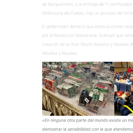
de Barquisimeto, y la entrega de 11 certificad
Defensoría del Pueblo, tras un proceso de form
El gobernador destacó que estas acciones respo
por la Revolución Bolivariana. Subrayó que Vene
creación de la Gran Misión Abuelos y Abuelas de 
Abuelos y Abuelas.
«En ninguna otra parte del mundo existe un min
demostrar la sensibilidad con la que atendemo