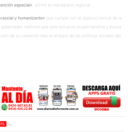
tención especial»
, afirmó el mandatario regional.
«social y humanizante»
que cumple con el objetivo central de la
. El gobernador reafirmó que este esfuerzo es permanente y busca
rutan de su jubilación bajo el amparo de las políticas sociales del
NAL