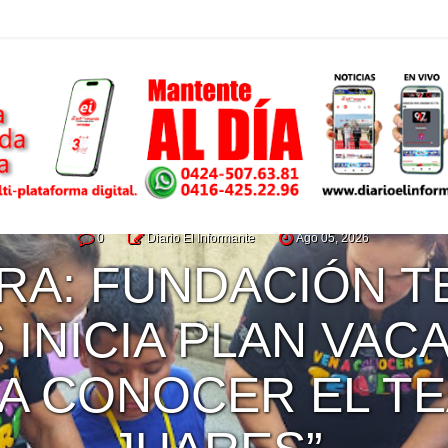
IRIBARREN
,
REGIONAL
0
Diario El Informante
Ago 05, 2026
RA: FUNDACIÓN 
 INICIA PLAN VAC
 A CONOCER EL T