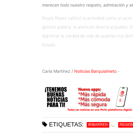
merecen todo nuestro respeto, admiración y a
Reyes Reyes calificó la actividad como un acto
gestión pública: la atención directa al pueblo
dignificar la calidad de vida de quienes hoy disf
Estado.
Carla Martínez /
Noticias Barquisimeto
.-
ETIQUETAS:
IRIBARREN
REGIO