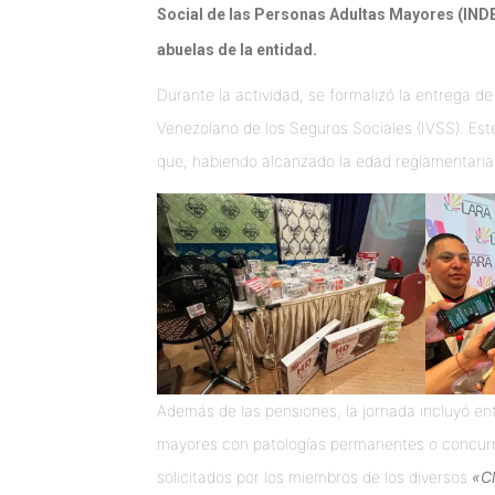
Social de las Personas Adultas Mayores (INDE
abuelas de la entidad.
Durante la actividad, se formalizó la entrega d
Venezolano de los Seguros Sociales (IVSS). Est
que, habiendo alcanzado la edad reglamentaria,
Además de las pensiones, la jornada incluyó en
mayores con patologías permanentes o concurre
solicitados por los miembros de los diversos
«C