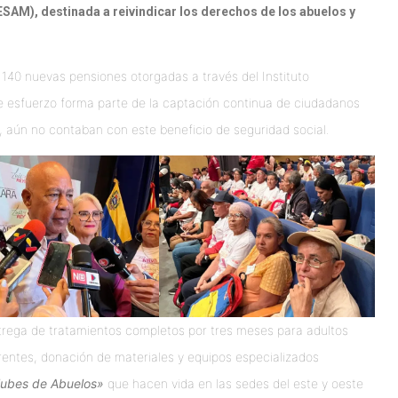
SAM), destinada a reivindicar los derechos de los abuelos y
e 140 nuevas pensiones otorgadas a través del Instituto
e esfuerzo forma parte de la captación continua de ciudadanos
 aún no contaban con este beneficio de seguridad social.
trega de tratamientos completos por tres meses para adultos
ntes, donación de materiales y equipos especializados
lubes de Abuelos»
que hacen vida en las sedes del este y oeste