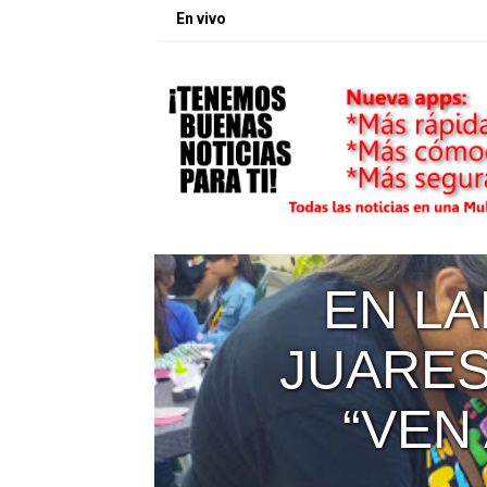
En vivo
EN LA
JUARES
OS
“VEN