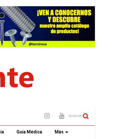
BUSCAR
ía
Guía Médica
Más