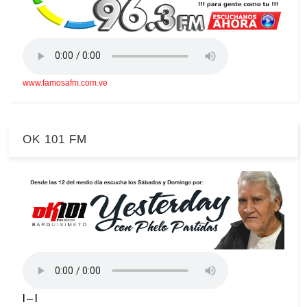
www.famosafm.com.ve
OK 101 FM
| ... |