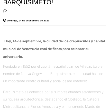
BARQUISIMETO!
domingo, 14 de septiembre de 2025
Hoy, 14 de septiembre, la ciudad de los crepúsculos y capital
musical de Venezuela está de fiesta para celebrar su
aniversario.
Fundada en 1552 por el capitán español Juan de Villegas bajo el
nombre de Nueva Segovia de Barquisimeto, esta ciudad ha sido
un importante centro cultural y social desde entonces.
Barquisimeto es conocida por sus impresionantes atardeceres y
su riqueza arquitectónica, destacando el Obelisco, la Catedral
Metropolitana, la Flor de Venezuela y el monumento Manto de