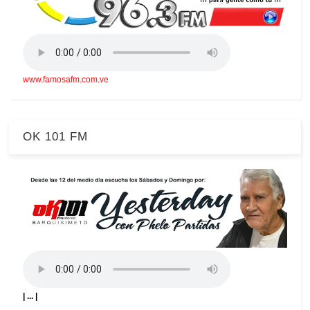
www.famosafm.com.ve
OK 101 FM
| ... |