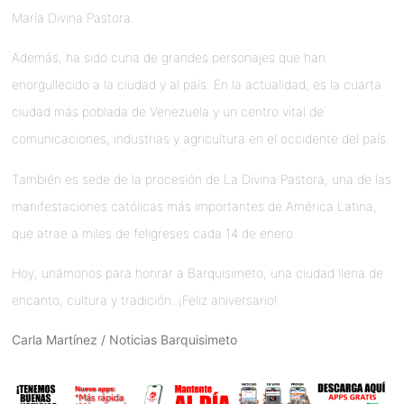
María Divina Pastora.
Además, ha sido cuna de grandes personajes que han
enorgullecido a la ciudad y al país. En la actualidad, es la cuarta
ciudad más poblada de Venezuela y un centro vital de
comunicaciones, industrias y agricultura en el occidente del país.
También es sede de la procesión de La Divina Pastora, una de las
manifestaciones católicas más importantes de América Latina,
que atrae a miles de feligreses cada 14 de enero.
Hoy, unámonos para honrar a Barquisimeto, una ciudad llena de
encanto, cultura y tradición. ¡Feliz aniversario!
Carla Martínez / Noticias Barquisimeto