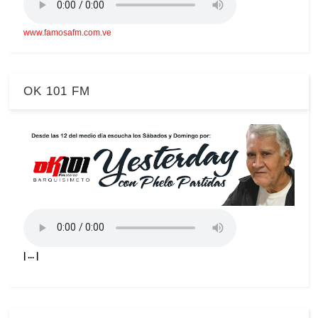
www.famosafm.com.ve
OK 101 FM
| ... |