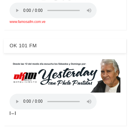
www.famosafm.com.ve
OK 101 FM
| ... |