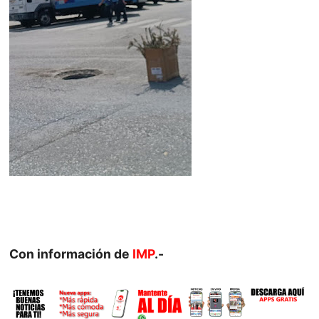
Con información de
IMP
.-