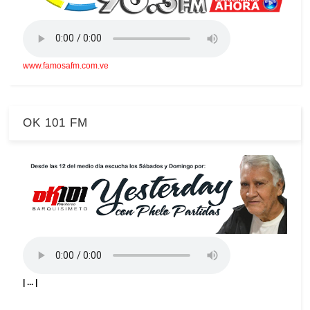
www.famosafm.com.ve
OK 101 FM
| ... |