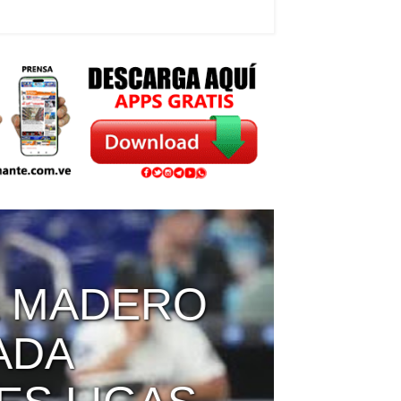
 MADERO
DA