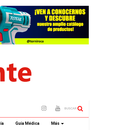
BUSCAR
ía
Guía Médica
Más