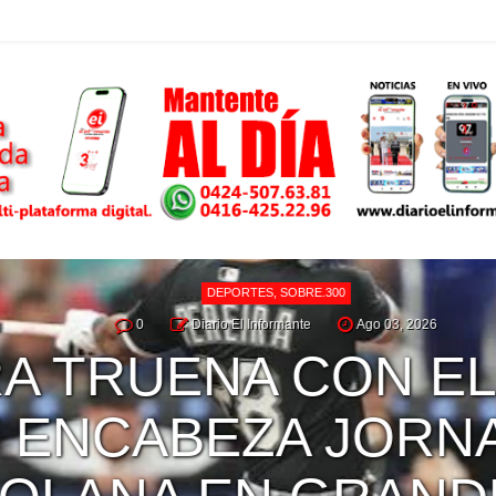
DEPORTES
,
SOBRE.300
0
Diario El Informante
Ago 03, 2026
A TRUENA CON EL
 ENCABEZA JORNA