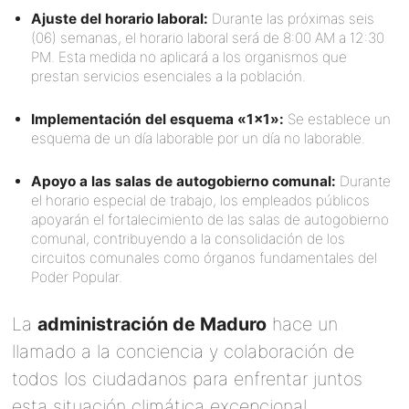
Ajuste del horario laboral:
Durante las próximas seis
(06) semanas, el horario laboral será de 8:00 AM a 12:30
PM. Esta medida no aplicará a los organismos que
prestan servicios esenciales a la población.
Implementación del esquema «1×1»:
Se establece un
esquema de un día laborable por un día no laborable.
Apoyo a las salas de autogobierno comunal:
Durante
el horario especial de trabajo, los empleados públicos
apoyarán el fortalecimiento de las salas de autogobierno
comunal, contribuyendo a la consolidación de los
circuitos comunales como órganos fundamentales del
Poder Popular.
La
administración de Maduro
hace un
llamado a la conciencia y colaboración de
todos los ciudadanos para enfrentar juntos
esta situación climática excepcional.