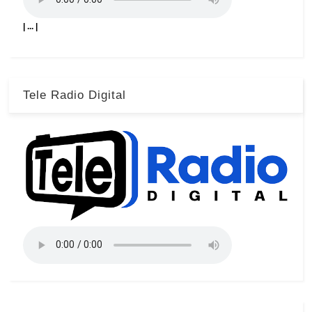
| ... |
Tele Radio Digital