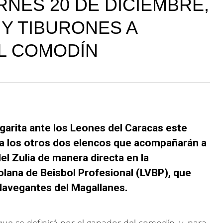
RNES 20 DE DICIEMBRE,
 Y TIBURONES A
EL COMODÍN
rgarita ante los Leones del Caracas este
ó a los otros dos elencos que acompañarán a
el Zulia de manera directa en la
lana de Beisbol Profesional (LVBP), que
 Navegantes del Magallanes.
e se definirá por el ganador del comodín, y, para