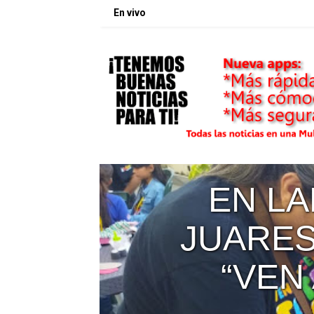
En vivo
LA UFT 
L
EL IN
EJ