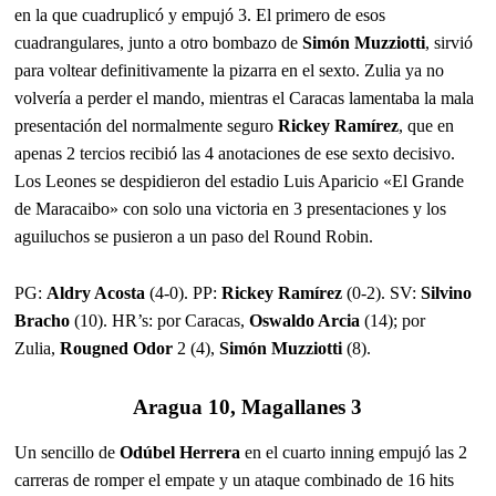
en la que cuadruplicó y empujó 3. El primero de esos
cuadrangulares, junto a otro bombazo de
Simón Muzziotti
, sirvió
para voltear definitivamente la pizarra en el sexto. Zulia ya no
volvería a perder el mando, mientras el Caracas lamentaba la mala
presentación del normalmente seguro
Rickey Ramírez
, que en
apenas 2 tercios recibió las 4 anotaciones de ese sexto decisivo.
Los Leones se despidieron del estadio Luis Aparicio «El Grande
de Maracaibo» con solo una victoria en 3 presentaciones y los
aguiluchos se pusieron a un paso del Round Robin.
PG:
Aldry Acosta
(4-0). PP:
Rickey Ramírez
(0-2). SV:
Silvino
Bracho
(10). HR’s: por Caracas,
Oswaldo Arcia
(14); por
Zulia,
Rougned Odor
2 (4),
Simón Muzziotti
(8).
Aragua 10, Magallanes 3
Un sencillo de
Odúbel Herrera
en el cuarto inning empujó las 2
carreras de romper el empate y un ataque combinado de 16 hits