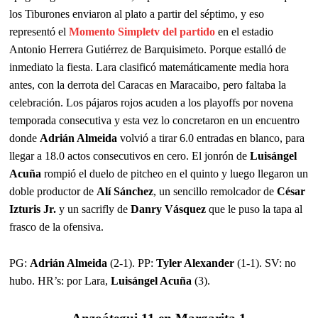
los Tiburones enviaron al plato a partir del séptimo, y eso
representó el
Momento Simpletv del partido
en el estadio
Antonio Herrera Gutiérrez de Barquisimeto. Porque estalló de
inmediato la fiesta. Lara clasificó matemáticamente media hora
antes, con la derrota del Caracas en Maracaibo, pero faltaba la
celebración. Los pájaros rojos acuden a los playoffs por novena
temporada consecutiva y esta vez lo concretaron en un encuentro
donde
Adrián Almeida
volvió a tirar 6.0 entradas en blanco, para
llegar a 18.0 actos consecutivos en cero. El jonrón de
Luisángel
Acuña
rompió el duelo de pitcheo en el quinto y luego llegaron un
doble productor de
Alí Sánchez
, un sencillo remolcador de
César
Izturis Jr.
y un sacrifly de
Danry Vásquez
que le puso la tapa al
frasco de la ofensiva.
PG:
Adrián Almeida
(2-1). PP:
Tyler Alexander
(1-1). SV: no
hubo. HR’s: por Lara,
Luisángel Acuña
(3).