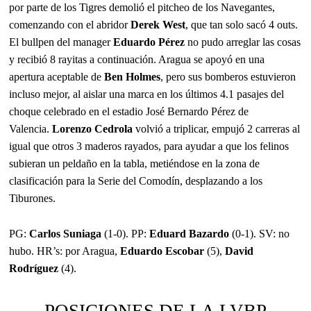
por parte de los Tigres demolió el pitcheo de los Navegantes,
comenzando con el abridor
Derek West
, que tan solo sacó 4 outs.
El bullpen del manager
Eduardo Pérez
no pudo arreglar las cosas
y recibió 8 rayitas a continuación. Aragua se apoyó en una
apertura aceptable de
Ben Holmes
, pero sus bomberos estuvieron
incluso mejor, al aislar una marca en los últimos 4.1 pasajes del
choque celebrado en el estadio José Bernardo Pérez de
Valencia.
Lorenzo Cedrola
volvió a triplicar, empujó 2 carreras al
igual que otros 3 maderos rayados, para ayudar a que los felinos
subieran un peldaño en la tabla, metiéndose en la zona de
clasificación para la Serie del Comodín, desplazando a los
Tiburones.
PG:
Carlos Suniaga
(1-0). PP:
Eduard Bazardo
(0-1). SV: no
hubo. HR’s: por Aragua,
Eduardo Escobar
(5),
David
Rodríguez
(4).
POSICIONES DE LA LVBP