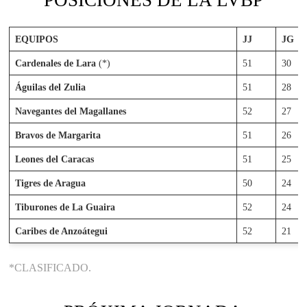
EQUIPOS
JJ
JG
Cardenales de Lara
(*)
51
30
Águilas del Zulia
51
28
Navegantes del Magallanes
52
27
Bravos de Margarita
51
26
Leones del Caracas
51
25
Tigres de Aragua
50
24
Tiburones de La Guaira
52
24
Caribes de Anzoátegui
52
21
*CLASIFICADO.