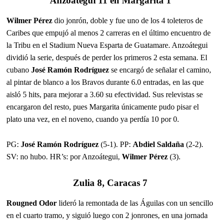
Anzoátegui 11 en Margarita 1
Wilmer Pérez
dio jonrón, doble y fue uno de los 4 toleteros de
Caribes que empujó al menos 2 carreras en el último encuentro de
la Tribu en el Stadium Nueva Esparta de Guatamare. Anzoátegui
dividió la serie, después de perder los primeros 2 esta semana. El
cubano
José Ramón Rodríguez
se encargó de señalar el camino,
al pintar de blanco a los Bravos durante 6.0 entradas, en las que
aisló 5 hits, para mejorar a 3.60 su efectividad. Sus relevistas se
encargaron del resto, pues Margarita únicamente pudo pisar el
plato una vez, en el noveno, cuando ya perdía 10 por 0.
PG:
José Ramón Rodríguez
(5-1). PP:
Abdiel Saldaña
(2-2).
SV: no hubo. HR’s: por Anzoátegui,
Wilmer Pérez
(3).
Zulia 8, Caracas 7
Rougned Odor
lideró la remontada de las Águilas con un sencillo
en el cuarto tramo, y siguió luego con 2 jonrones, en una jornada