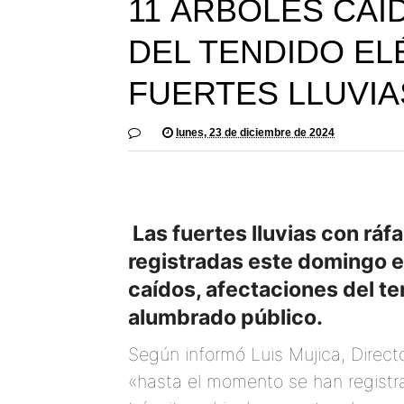
11 ÁRBOLES CAÍ
DEL TENDIDO EL
FUERTES LLUVIA
lunes, 23 de diciembre de 2024
Las fuertes lluvias con ráf
registradas este domingo e
caídos, afectaciones del te
alumbrado público.
Según informó Luis Mujica, Directo
«hasta el momento se han registra