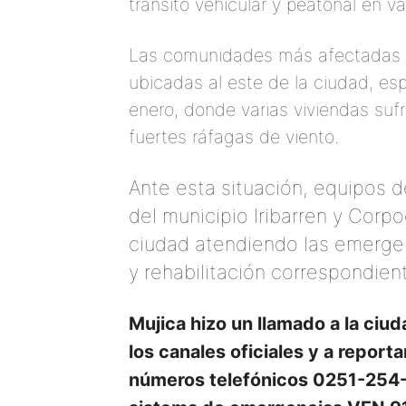
tránsito vehicular y peatonal en va
Las comunidades más afectadas po
ubicadas al este de la ciudad, e
enero, donde varias viviendas suf
fuertes ráfagas de viento.
Ante esta situación, equipos 
del municipio Iribarren y Cor
ciudad atendiendo las emergen
y rehabilitación correspondien
Mujica hizo un llamado a la ciu
los canales oficiales y a report
números telefónicos 0251-254-