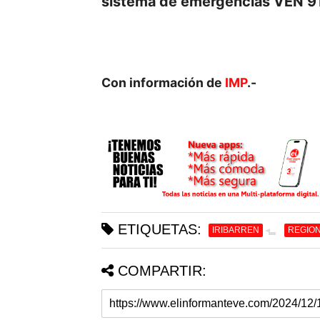
sistema de emergencias VEN 91
Con información de
IMP
.-
ETIQUETAS:
IRIBARREN
REGIO
COMPARTIR: