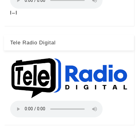
| ... |
Tele Radio Digital