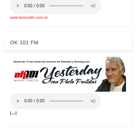
www.famosafm.com.ve
OK 101 FM
| ... |