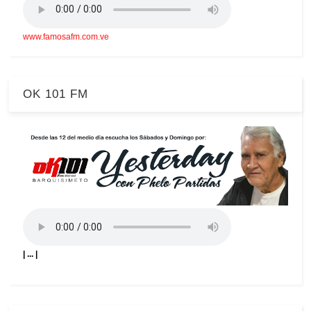
www.famosafm.com.ve
OK 101 FM
| ... |