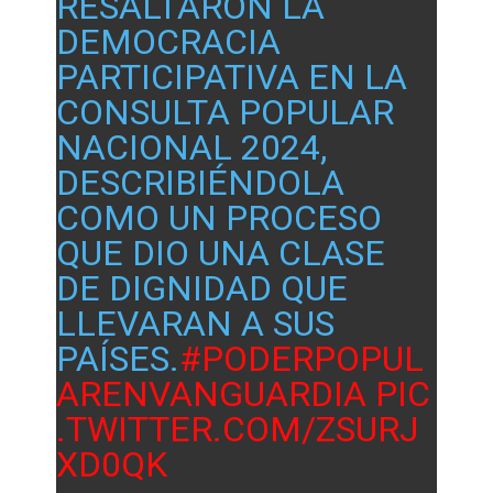
RESALTARON LA
DEMOCRACIA
PARTICIPATIVA EN LA
CONSULTA POPULAR
NACIONAL 2024,
DESCRIBIÉNDOLA
COMO UN PROCESO
QUE DIO UNA CLASE
DE DIGNIDAD QUE
LLEVARAN A SUS
PAÍSES.
#PODERPOPUL
ARENVANGUARDIA
PIC
.TWITTER.COM/ZSURJ
XD0QK