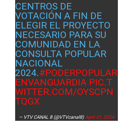
CENTROS DE
VOTACIÓN A FIN DE
ELEGIR EL PROYECTO
NECESARIO PARA SU
COMUNIDAD EN LA
CONSULTA POPULAR
NACIONAL
2024.
#PODERPOPULAR
ENVANGUARDIA
PIC.T
WITTER.COM/OYSCPN
TQGX
— VTV CANAL 8 (@VTVcanal8)
April 21, 2024