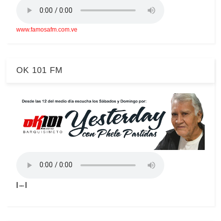
www.famosafm.com.ve
OK 101 FM
| ... |