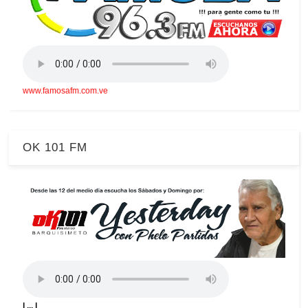
www.famosafm.com.ve
OK 101 FM
| ... |