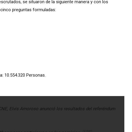
escrutados, se situaron de la siguiente manera y con los
 cinco preguntas formuladas:
a:
10.554.320 Personas.
NE, Elvis Amoroso anunció los resultados del referéndum