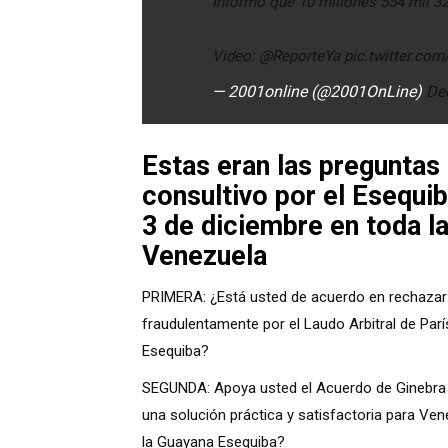
Informó que 10 millones 554 mil 32
Video:
@ReporteYa
pic.twitter.co
— 2001online (@2001OnLine)
De
Estas eran las preguntas
consultivo por el Esequi
3 de diciembre en toda la
Venezuela
PRIMERA:
¿Está usted de acuerdo en rechazar 
fraudulentamente por el Laudo Arbitral de Pa
Esequiba?
SEGUNDA:
Apoya usted el Acuerdo de Ginebra 
una solución práctica y satisfactoria para Vene
la Guayana Esequiba?