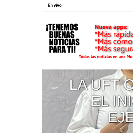
En vivo
LA UFT 
L
EL IN
EJ