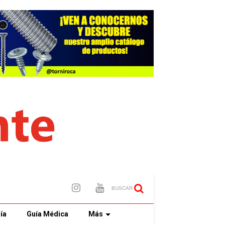
BUSCAR
ía
Guía Médica
Más