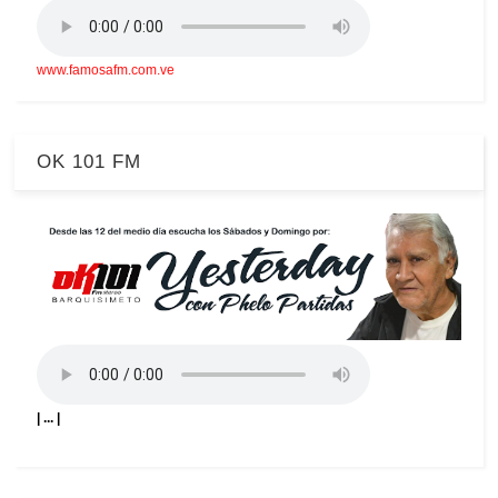
www.famosafm.com.ve
OK 101 FM
| ... |