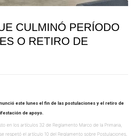
QUE CULMINÓ PERÍODO
ES O RETIRO DE
nció este lunes el fin de las postulaciones y el retiro de
nifestación de apoyo.
to en los artículos 32 de Reglamento Marco de la Primaria,
 respetó el artículo 10 del Reglamento sobre Postulaciones,