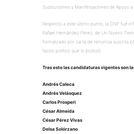
Sustituciones y Manifestaciones de Apoyo a
Respecto a este último punto, la CNP fue inf
Rafael Hernández Pérez, de Un Nuevo Tiempo.
formalizado por carta de renuncia suscrita 
factor político que lo postuló.
Tras esto las candidaturas vigentes son la
Andrés Caleca
Andrés Velásquez
Carlos Prosperi
César Almeida
César Pérez Vivas
Delsa Solórzano