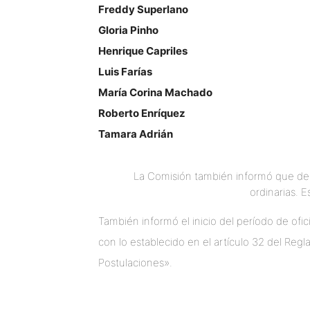
Freddy Superlano
Gloria Pinho
Henrique Capriles
Luis Farías
María Corina Machado
Roberto Enríquez
Tamara Adrián
La Comisión también informó que des
ordinarias. E
También informó el inicio del período de of
con lo establecido en el artículo 32 del Reg
Postulaciones».