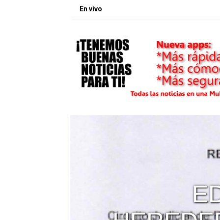
En vivo
DENUN
PER