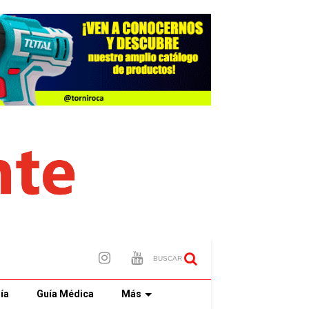
BUSCAR
ía
Guía Médica
Más