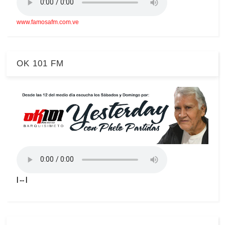
www.famosafm.com.ve
OK 101 FM
| ... |