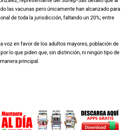
onzález, representante del Sunep-Sas detalló que al
gado las vacunas pero únicamente han alcanzado para
onal de toda la jurisdicción, faltando un 20%; entre
 la voz en favor de los adultos mayores, población de
por lo que piden que, sin distinción, ni ningún tipo de
manera principal.