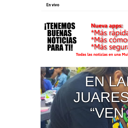
En vivo
LA UFT 
L
EL IN
EJ