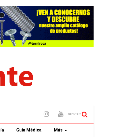
BUSCAR
ía
Guía Médica
Más