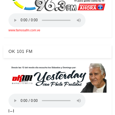
www.famosafm.com.ve
OK 101 FM
| ... |