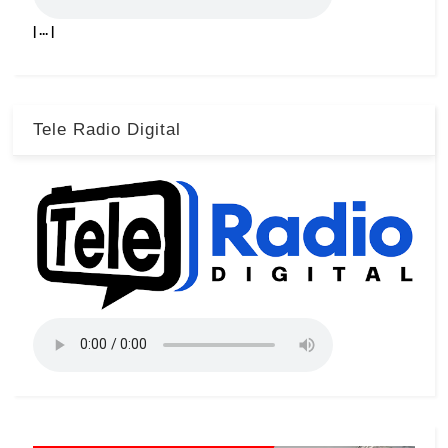
| ... |
Tele Radio Digital