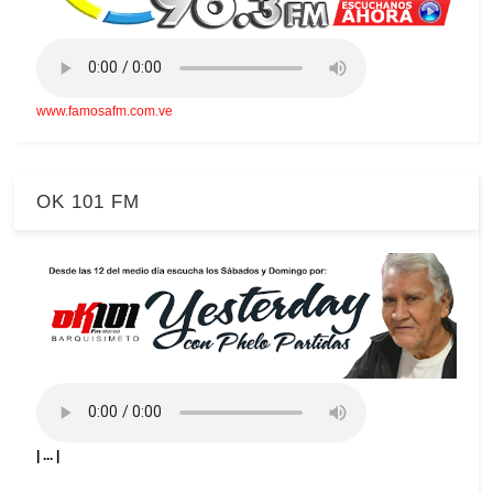
www.famosafm.com.ve
OK 101 FM
| ... |