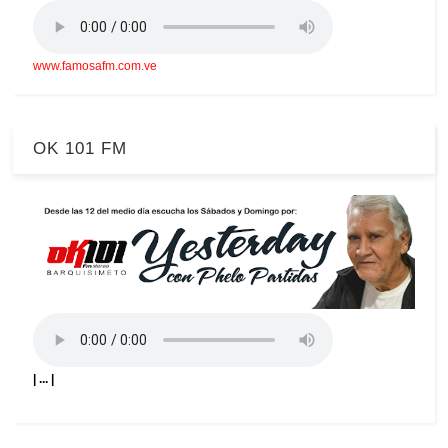
www.famosafm.com.ve
OK 101 FM
| ... |